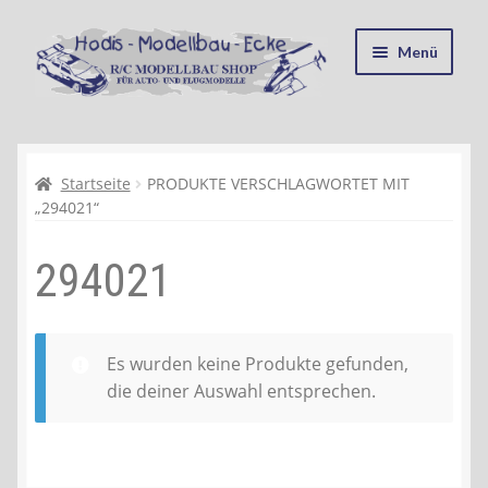
Zur
Zum
Menü
Navigation
Inhalt
springen
springen
Startseite
Kasse
Startseite
PRODUKTE VERSCHLAGWORTET MIT
„294021“
Mein Konto
294021
Recycling, Entsorgung und Umwelt
Shop
Es wurden keine Produkte gefunden,
die deiner Auswahl entsprechen.
Warenkorb
Ablauf einer Bestellung