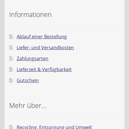
Liefer- und Versandkosten
Informationen
Zahlungsarten
Ablauf einer Bestellung
Lieferzeit & Verfügbarkeit
Liefer- und Versandkosten
Gutschein
Zahlungsarten
Lieferzeit & Verfügbarkeit
Batterien- und Akku Verordnung
Gutschein
Elektro- und Elektronikgeräte Verordnung
Öle- und Schmierstoff Verordnung
Mehr über…
Vereine & Foren
Recycling, Entsorgung und Umwelt