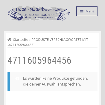
Zur
Zum
Menü
Navigation
Inhalt
springen
springen
Startseite
Kasse
Startseite
PRODUKTE VERSCHLAGWORTET MIT
„4711605964456“
Mein Konto
4711605964456
Recycling, Entsorgung und Umwelt
Shop
Es wurden keine Produkte gefunden,
die deiner Auswahl entsprechen.
Warenkorb
Ablauf einer Bestellung