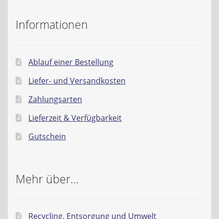
Liefer- und Versandkosten
Informationen
Zahlungsarten
Ablauf einer Bestellung
Lieferzeit & Verfügbarkeit
Liefer- und Versandkosten
Gutschein
Zahlungsarten
Lieferzeit & Verfügbarkeit
Batterien- und Akku Verordnung
Gutschein
Elektro- und Elektronikgeräte Verordnung
Öle- und Schmierstoff Verordnung
Mehr über…
Vereine & Foren
Recycling, Entsorgung und Umwelt