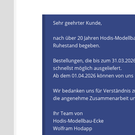
Batterien- und Akku Verordnung
Elektro
Sehr geehrter Kunde,
Öle- und Schmierstoff Verordnung
Verei
nach über 20 Jahren Hodis-Modellba
Datenschutzerklärung
Impressum
Ruhestand begeben.
Bestellungen, die bis zum 31.03.20
schnellst möglich ausgeliefert.
Ab dem 01.04.2026 können von uns
Wir bedanken uns für Verständnis z
die angenehme Zusammenarbeit und 
Ihr Team von
Hodis-Modellbau-Ecke
Wolfram Hodapp