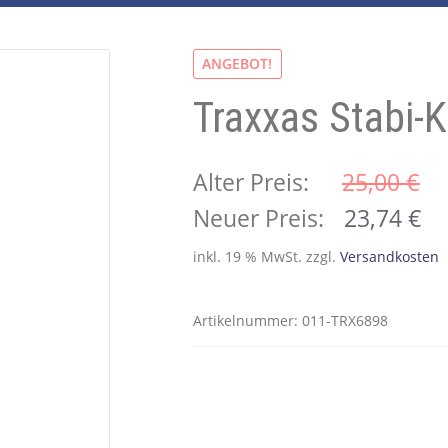
ANGEBOT!
Traxxas Stabi-K
Alter Preis:
25,00 
€
Ursprünglicher
Ak
Neuer Preis:
23,74
€
Preis
Pr
inkl. 19 % MwSt.
zzgl.
Versandkosten
war:
ist
25,00 €
23
Artikelnummer:
011-TRX6898