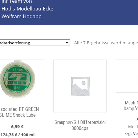
Ihr Team von
Hodis-Modellbau-Ecke
Wolfram Hodapp
Alle 7 Ergebnisse werden ange
Much M
Dämpfe
ssociated FT GREEN
SLIME Shock Lube
Graupner/SJ Differenzialöl
6,99
€
inkl.
3000cps
zzgl.
Ve
174,75
€
/
100
ml