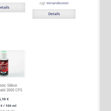
zzgl.
Versandkosten
etails
Details
onic Silikon
ialöl 3000 CPS
5,10
€
0
€
/
100
ml