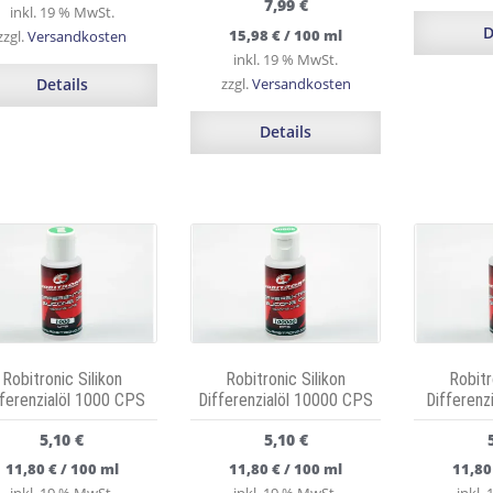
7,99
€
inkl. 19 % MwSt.
D
15,98
€
/
100
ml
zzgl.
Versandkosten
inkl. 19 % MwSt.
Details
zzgl.
Versandkosten
Details
Robitronic Silikon
Robitronic Silikon
Robitr
fferenzialöl 1000 CPS
Differenzialöl 10000 CPS
Differenz
5,10
€
5,10
€
11,80
€
/
100
ml
11,80
€
/
100
ml
11,8