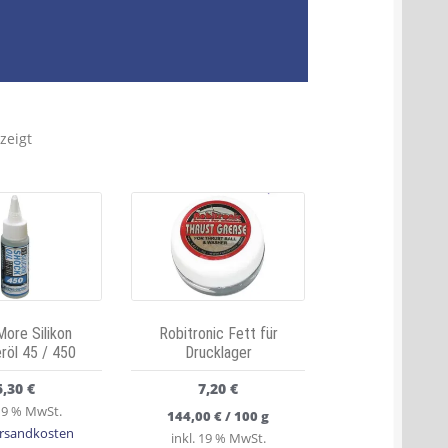
zeigt
ore Silikon
Robitronic Fett für
röl 45 / 450
Drucklager
5,30
€
7,20
€
 19 % MwSt.
144,00
€
/
100
g
rsandkosten
inkl. 19 % MwSt.