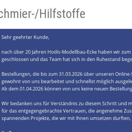
chmier-/Hilfstoffe
- und Elektronikgeräte Verordnung
ne & Foren
Kontakt
AGB
Widerrufsbelehrung
Sehr geehrter Kunde,
nach über 20 Jahren Hodis-Modellbau-Ecke haben wir zum 
geschlossen und das Team hat sich in den Ruhestand beg
Bestellungen, die bis zum 31.03.2026 über unseren Online
gewohnt von uns bearbeitet und schnellst möglich ausgelie
Ab dem 01.04.2026 können von uns keine neuen Bestell
Wir bedanken uns für Verständnis zu diesem Schritt und m
für das entgegengebrachte Vertrauen, die angenehme Zus
spannenden Projekte, die wir mit Ihnen umsetzen durften