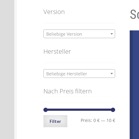
S
Batterien- und Akku Verordnung
Elektro
Version
Öle- und Schmierstoff Verordnung
Verei
Beliebige Version
Datenschutzerklärung
Impressum
Hersteller
Beliebige Hersteller
Nach Preis filtern
Min.
Max.
Preis:
0 €
—
10 €
Filter
Preis
Preis