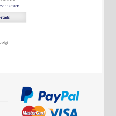
 19 % MwSt.
rsandkosten
etails
zeigt