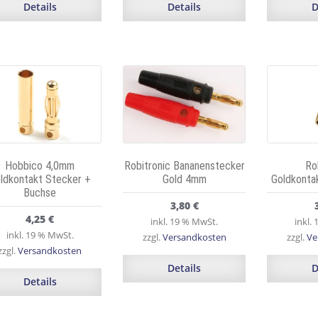
Details
Details
D
Hobbico 4,0mm
Robitronic Bananenstecker
Ro
ldkontakt Stecker +
Gold 4mm
Goldkont
Buchse
3,80
€
4,25
€
inkl. 19 % MwSt.
inkl.
inkl. 19 % MwSt.
zzgl.
Versandkosten
zzgl.
Ve
zzgl.
Versandkosten
Details
D
Details