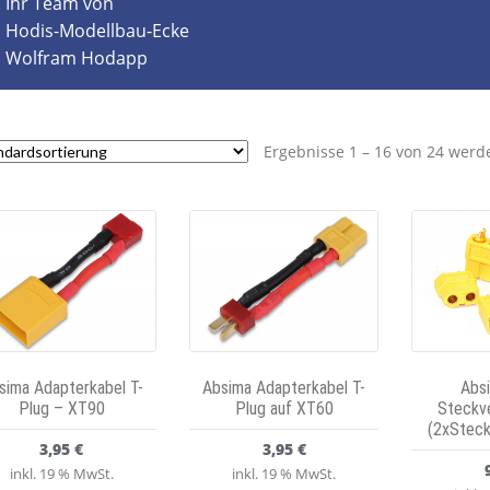
Ihr Team von
Hodis-Modellbau-Ecke
Wolfram Hodapp
Ergebnisse 1 – 16 von 24 werd
sima Adapterkabel T-
Absima Adapterkabel T-
Abs
Plug – XT90
Plug auf XT60
Steckv
(2xStec
3,95
€
3,95
€
inkl. 19 % MwSt.
inkl. 19 % MwSt.