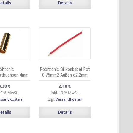
etails
Details
bitronic
Robitronic Silikonkabel Rot
aktbuchsen 4mm
0,75mm2 Außen d2,2mm
3,30
€
2,10
€
 19 % MwSt.
inkl. 19 % MwSt.
rsandkosten
zzgl.
Versandkosten
etails
Details