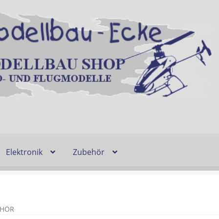
Elektronik
Zubehör
Entsorgung und Umwelt
Shop
Warenkorb
Ablauf einer Bestel
n
Lieferzeit & Verfügbarkeit
Gutschein
EHÖR