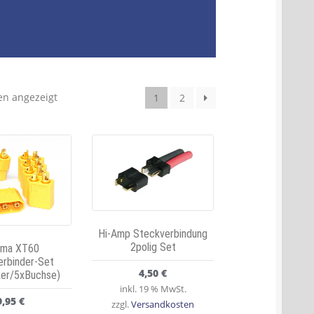
en angezeigt
1
2
Hi-Amp Steckverbindung
2polig Set
ima XT60
erbinder-Set
4,50
€
ker/5xBuchse)
inkl. 19 % MwSt.
9,95
€
zzgl.
Versandkosten