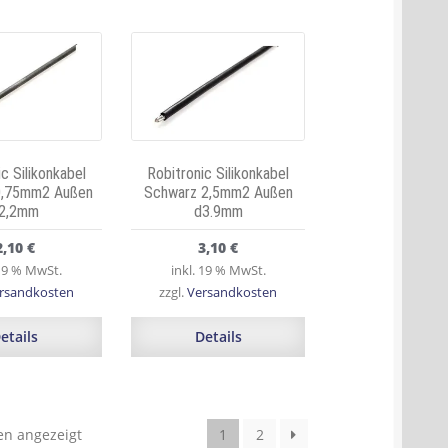
c Silikonkabel
Robitronic Silikonkabel
0,75mm2 Außen
Schwarz 2,5mm2 Außen
2,2mm
d3.9mm
2,10
€
3,10
€
 19 % MwSt.
inkl. 19 % MwSt.
rsandkosten
zzgl.
Versandkosten
etails
Details
en angezeigt
1
2