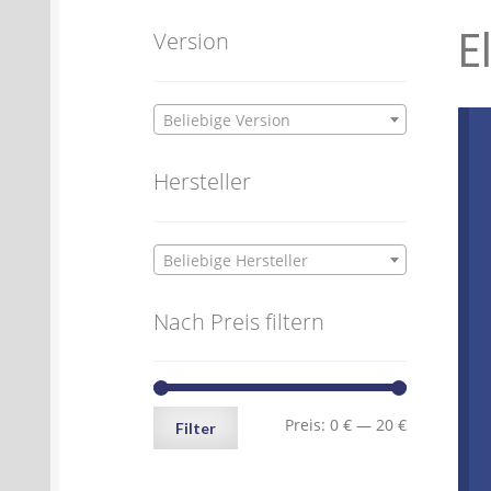
E
Batterien- und Akku Verordnung
Elektro
Version
Öle- und Schmierstoff Verordnung
Verei
Beliebige Version
Datenschutzerklärung
Impressum
Hersteller
Beliebige Hersteller
Nach Preis filtern
Min.
Max.
Preis:
0 €
—
20 €
Filter
Preis
Preis