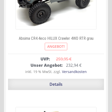
Absima CR4.4eco HILUX Crawler 4WD RTR grau
ANGEBOT!
UVP:
259,95 
€
Ursprünglicher
Aktueller
Unser Angebot:
232,94
€
Preis
Preis
inkl. 19 % MwSt.
zzgl.
Versandkosten
war:
ist:
259,95 €
232,94 €.
Details