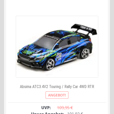
Absima ATC3.4V2 Touring / Rally Car 4WD RTR
ANGEBOT!
UVP:
109,95 
€
Ursprünglicher
Aktueller