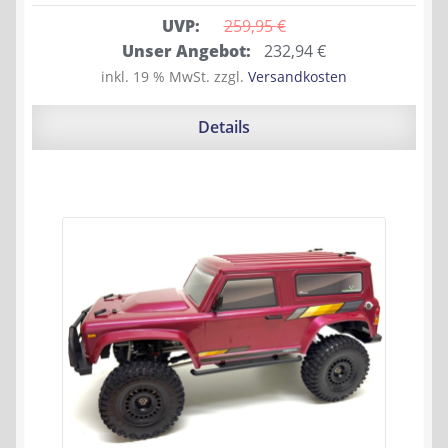
UVP:
259,95 
€
Ursprünglicher
Aktueller
Unser Angebot:
232,94
€
Preis
Preis
inkl. 19 % MwSt.
zzgl.
Versandkosten
war:
ist:
259,95 €
232,94 €.
Details