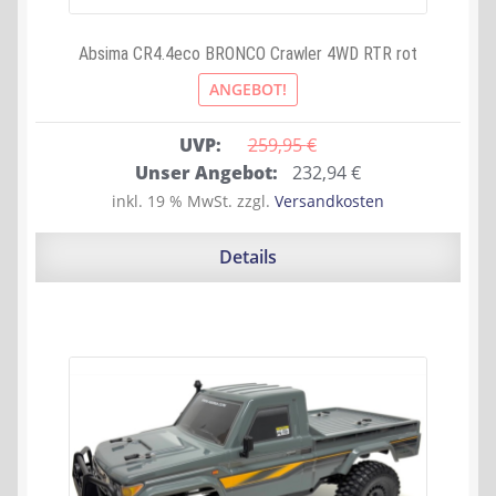
Absima CR4.4eco BRONCO Crawler 4WD RTR rot
ANGEBOT!
UVP:
259,95 
€
Ursprünglicher
Aktueller
Unser Angebot:
232,94
€
Preis
Preis
inkl. 19 % MwSt.
zzgl.
Versandkosten
war:
ist:
259,95 €
232,94 €.
Details