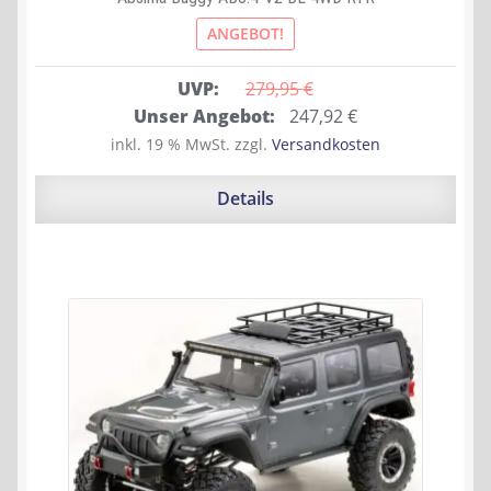
ANGEBOT!
UVP:
279,95 
€
Ursprünglicher
Aktueller
Unser Angebot:
247,92
€
Preis
Preis
inkl. 19 % MwSt.
zzgl.
Versandkosten
war:
ist:
279,95 €
247,92 €.
Details