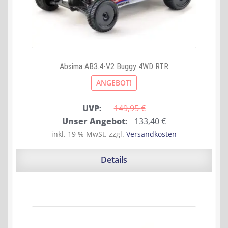
Absima AB3.4-V2 Buggy 4WD RTR
ANGEBOT!
UVP:
149,95 
€
Ursprünglicher
Aktueller
Unser Angebot:
133,40
€
Preis
Preis
inkl. 19 % MwSt.
zzgl.
Versandkosten
war:
ist:
149,95 €
133,40 €.
Details