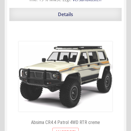
war:
ist:
629,95 €
517,67 €.
Details
Absima CR4.4 Patrol 4WD RTR creme