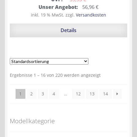
Ursprünglicher
Aktueller
Unser Angebot:
56,96
€
Preis
Preis
inkl. 19 % MwSt.
zzgl.
Versandkosten
war:
ist:
59,95 €
56,96 €.
Details
Ergebnisse 1 – 16 von 220 werden angezeigt
1
2
3
4
…
12
13
14
Modellkategorie