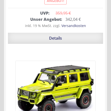
ANGEBOT!
UVP:
359,95 
€
Ursprünglicher
Aktueller
Unser Angebot:
342,04
€
Preis
Preis
inkl. 19 % MwSt.
zzgl.
Versandkosten
war:
ist:
359,95 €
342,04 €.
Details