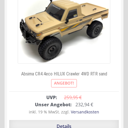
Absima CR4.4eco HILUX Crawler 4WD RTR sand
ANGEBOT!
UVP:
259,95 
€
Ursprünglicher
Aktueller
Unser Angebot:
232,94
€
Preis
Preis
inkl. 19 % MwSt.
zzgl.
Versandkosten
war:
ist:
259,95 €
232,94 €.
Details