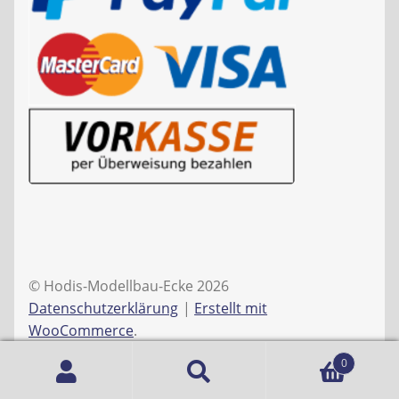
© Hodis-Modellbau-Ecke 2026
Datenschutzerklärung
Erstellt mit
WooCommerce
.
0
Suche
Suchen