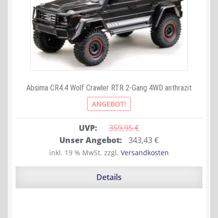
Absima CR4.4 Wolf Crawler RTR 2-Gang 4WD anthrazit
ANGEBOT!
UVP:
359,95 
€
Ursprünglicher
Aktueller
Unser Angebot:
343,43
€
Preis
Preis
inkl. 19 % MwSt.
zzgl.
Versandkosten
war:
ist:
359,95 €
343,43 €.
Details