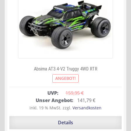
Absima AT3.4-V2 Truggy 4WD RTR
ANGEBOT!
UVP:
159,95 
€
Ursprünglicher
Aktueller
Unser Angebot:
141,79
€
Preis
Preis
inkl. 19 % MwSt.
zzgl.
Versandkosten
war:
ist:
159,95 €
141,79 €.
Details