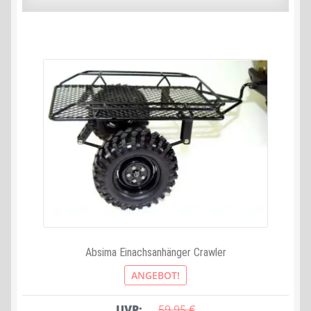
Absima Einachsanhänger Crawler
ANGEBOT!
UVP:
59,95 
€