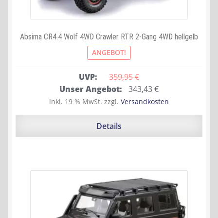
Absima CR4.4 Wolf 4WD Crawler RTR 2-Gang 4WD hellgelb
ANGEBOT!
UVP:
359,95 
€
Ursprünglicher
Aktueller
Unser Angebot:
343,43
€
Preis
Preis
inkl. 19 % MwSt.
zzgl.
Versandkosten
war:
ist:
359,95 €
343,43 €.
Details