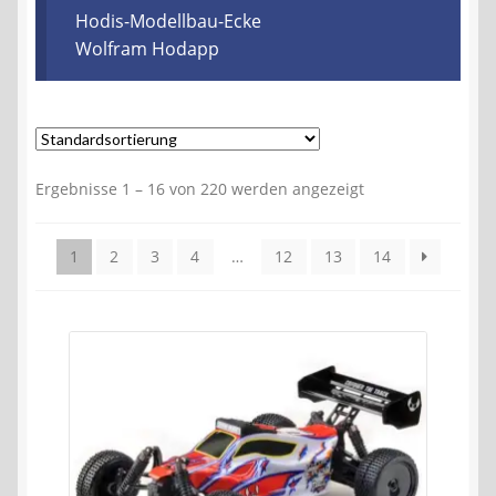
Kontakt
Hodis-Modellbau-Ecke
Wolfram Hodapp
AGB
Widerrufsbelehrung
Ergebnisse 1 – 16 von 220 werden angezeigt
Datenschutzerklärung
Impressum
1
2
3
4
…
12
13
14