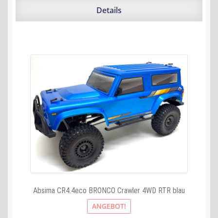
359,95 €
343,43 €.
Details
Absima CR4.4eco BRONCO Crawler 4WD RTR blau
ANGEBOT!