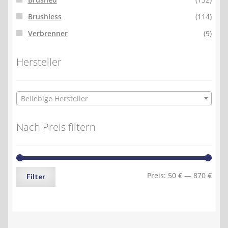
Brushless
(114)
Verbrenner
(9)
Hersteller
Beliebige Hersteller
Nach Preis filtern
Min.
Max.
Preis:
50 €
—
870 €
Filter
Preis
Preis