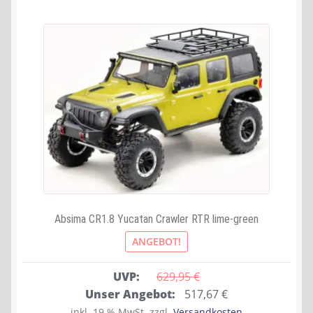
Absima CR1.8 Yucatan Crawler RTR lime-green
ANGEBOT!
UVP:
629,95 
€
Ursprünglicher
Aktueller
Unser Angebot:
517,67
€
Preis
Preis
inkl. 19 % MwSt.
zzgl.
Versandkosten