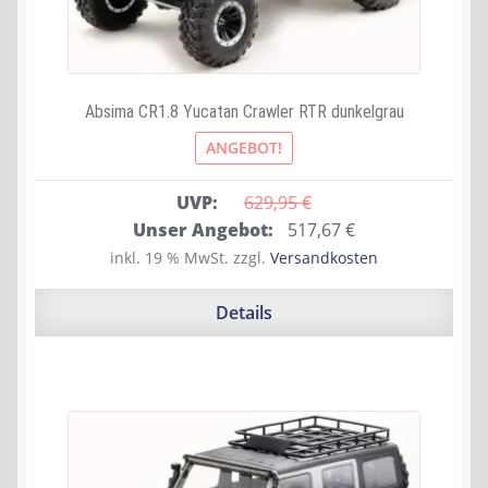
Absima CR1.8 Yucatan Crawler RTR dunkelgrau
ANGEBOT!
UVP:
629,95 
€
Ursprünglicher
Aktueller
Unser Angebot:
517,67
€
Preis
Preis
inkl. 19 % MwSt.
zzgl.
Versandkosten
war:
ist:
629,95 €
517,67 €.
Details