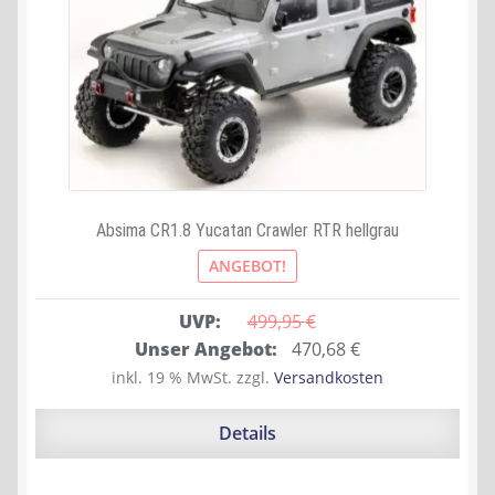
Absima CR1.8 Yucatan Crawler RTR hellgrau
ANGEBOT!
UVP:
499,95 
€
Ursprünglicher
Aktueller
Unser Angebot:
470,68
€
Preis
Preis
inkl. 19 % MwSt.
zzgl.
Versandkosten
war:
ist:
499,95 €
470,68 €.
Details