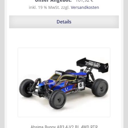
Unser Angebot:
101,92
€
Preis
Preis
inkl. 19 % MwSt.
zzgl.
Versandkosten
war:
ist:
109,95 €
101,92 €.
Details
Absima Buggy AB3.4-V2 BL 4WD RTR