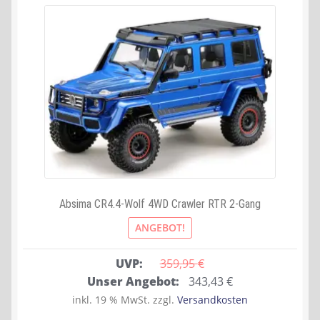
Absima CR4.4-Wolf 4WD Crawler RTR 2-Gang
ANGEBOT!
UVP:
359,95 
€
Ursprünglicher
Aktueller
Unser Angebot:
343,43
€
Preis
Preis
inkl. 19 % MwSt.
zzgl.
Versandkosten
war:
ist: