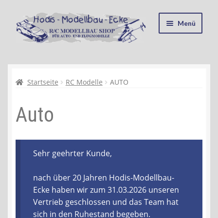
Zur
Zum
Menü
Navigation
Inhalt
springen
springen
Startseite
Kasse
Startseite
RC Modelle
AUTO
Auto
Mein Konto
Recycling, Entsorgung und Umwelt
Sehr geehrter Kunde,
Shop
nach über 20 Jahren Hodis-Modellbau-
Warenkorb
Ecke haben wir zum 31.03.2026 unseren
Vertrieb geschlossen und das Team hat
Ablauf einer Bestellung
sich in den Ruhestand begeben.