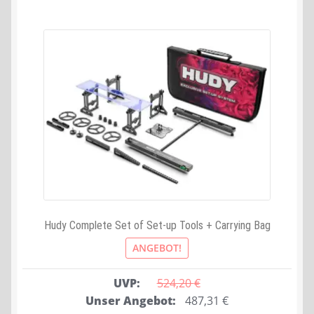
Hudy Complete Set of Set-up Tools + Carrying Bag
ANGEBOT!
UVP:
524,20 
€
Ursprünglicher
Aktueller
Unser Angebot:
487,31
€