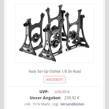
Hudy Set-Up-Station 1/8 On-Road
ANGEBOT!
UVP:
248,40 
€
Ursprünglicher
Aktueller
Unser Angebot:
239,92
€
Preis
Preis
inkl. 19 % MwSt.
zzgl.
Versandkosten