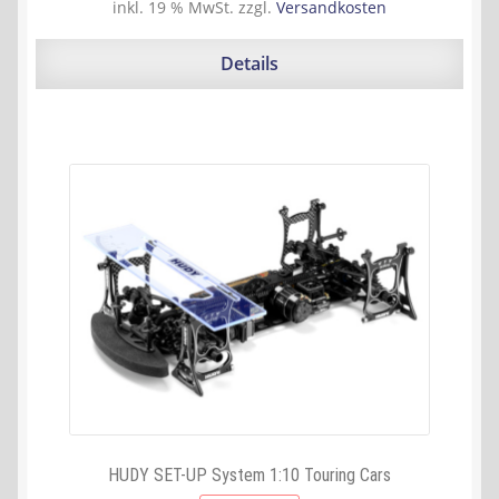
Preis
Preis
inkl. 19 % MwSt.
zzgl.
Versandkosten
war:
ist:
524,20 €
487,31 €.
Details
HUDY SET-UP System 1:10 Touring Cars