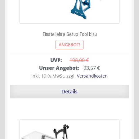
Einstellehre Setup Tool blau
ANGEBOT!
UVP:
108,00 
€
Ursprünglicher
Aktueller
Unser Angebot:
93,57
€
Preis
Preis
inkl. 19 % MwSt.
zzgl.
Versandkosten
war:
ist:
108,00 €
93,57 €.
Details