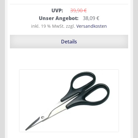
UVP:
39,90 
€
Ursprünglicher
Aktueller
Unser Angebot:
38,09
€
Preis
Preis
inkl. 19 % MwSt.
zzgl.
Versandkosten
war:
ist:
39,90 €
38,09 €.
Details