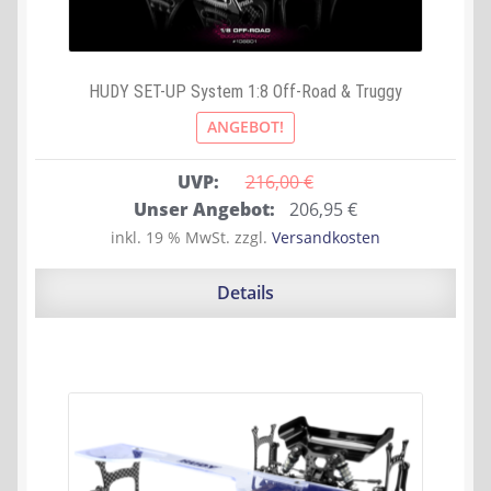
HUDY SET-UP System 1:8 Off-Road & Truggy
ANGEBOT!
UVP:
216,00 
€
Ursprünglicher
Aktueller
Unser Angebot:
206,95
€
Preis
Preis
inkl. 19 % MwSt.
zzgl.
Versandkosten
war:
ist:
216,00 €
206,95 €.
Details