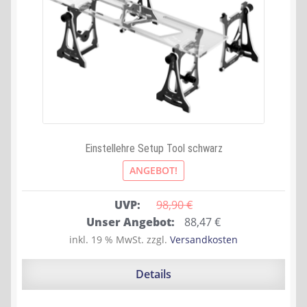
Einstellehre Setup Tool schwarz
ANGEBOT!
UVP:
98,90 
€
Ursprünglicher
Aktueller
Unser Angebot:
88,47
€
Preis
Preis
inkl. 19 % MwSt.
zzgl.
Versandkosten
war:
ist:
98,90 €
88,47 €.
Details