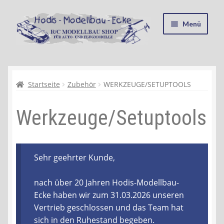
Zur
Zum
Menü
Navigation
Inhalt
springen
springen
Startseite
Kasse
Startseite
Zubehör
WERKZEUGE/SETUPTOOLS
Werkzeuge/Setuptools
Mein Konto
Recycling, Entsorgung und Umwelt
Sehr geehrter Kunde,
Shop
nach über 20 Jahren Hodis-Modellbau-
Warenkorb
Ecke haben wir zum 31.03.2026 unseren
Vertrieb geschlossen und das Team hat
Ablauf einer Bestellung
sich in den Ruhestand begeben.