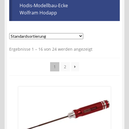
Kontakt
Hodis-Modellbau-Ecke
Wolfram Hodapp
AGB
Widerrufsbelehrung
Ergebnisse 1 – 16 von 24 werden angezeigt
Datenschutzerklärung
Impressum
1
2