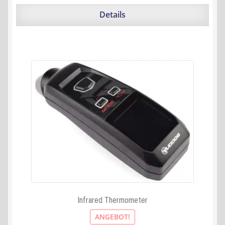
war:
ist:
248,40 €
239,92 €.
Details
Infrared Thermometer
ANGEBOT!