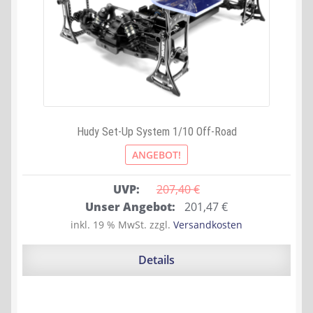
Hudy Set-Up System 1/10 Off-Road
ANGEBOT!
UVP:
207,40 
€
Ursprünglicher
Aktueller
Unser Angebot:
201,47
€
Preis
Preis
inkl. 19 % MwSt.
zzgl.
Versandkosten
war:
ist:
207,40 €
201,47 €.
Details