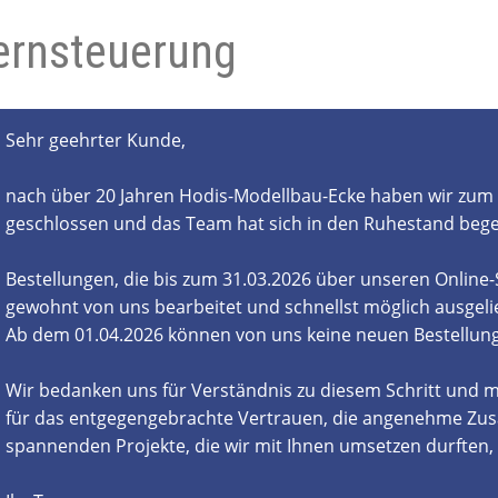
ernsteuerung
- und Elektronikgeräte Verordnung
ne & Foren
Kontakt
AGB
Widerrufsbelehrung
Sehr geehrter Kunde,
nach über 20 Jahren Hodis-Modellbau-Ecke haben wir zum 
geschlossen und das Team hat sich in den Ruhestand beg
Bestellungen, die bis zum 31.03.2026 über unseren Online
gewohnt von uns bearbeitet und schnellst möglich ausgelie
Ab dem 01.04.2026 können von uns keine neuen Bestell
Wir bedanken uns für Verständnis zu diesem Schritt und m
für das entgegengebrachte Vertrauen, die angenehme Zus
spannenden Projekte, die wir mit Ihnen umsetzen durften