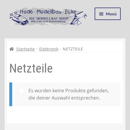
Zur
Zum
Menü
Navigation
Inhalt
springen
springen
Startseite
Kasse
Startseite
Elektronik
NETZTEILE
Netzteile
Mein Konto
Recycling, Entsorgung und Umwelt
Es wurden keine Produkte gefunden,
Shop
die deiner Auswahl entsprechen.
Warenkorb
Ablauf einer Bestellung