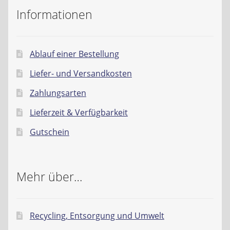
Informationen
Liefer- und Versandkosten
Zahlungsarten
Ablauf einer Bestellung
Liefer- und Versandkosten
Lieferzeit & Verfügbarkeit
Zahlungsarten
Gutschein
Lieferzeit & Verfügbarkeit
Batterien- und Akku Verordnung
Gutschein
Elektro- und Elektronikgeräte Verordnung
Mehr über…
Öle- und Schmierstoff Verordnung
Vereine & Foren
Recycling, Entsorgung und Umwelt