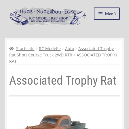
Zur
Zum
Menü
Navigation
Inhalt
springen
springen
Startseite
Kasse
Startseite
RC Modelle
Auto
Associated Trophy
Rat Short Course Truck 2WD RTR
ASSOCIATED TROPHY
RAT
Mein Konto
Associated Trophy Rat
Recycling, Entsorgung und Umwelt
Shop
Warenkorb
Ablauf einer Bestellung