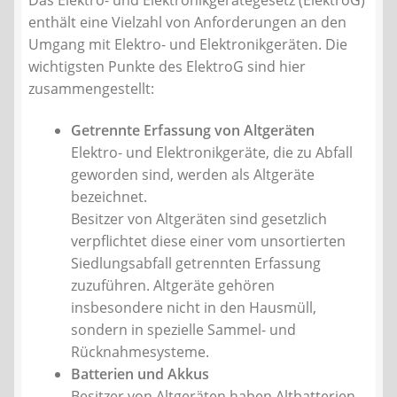
enthält eine Vielzahl von Anforderungen an den
Liefer- und Versandkosten
Umgang mit Elektro- und Elektronikgeräten. Die
wichtigsten Punkte des ElektroG sind hier
Zahlungsarten
zusammengestellt:
Lieferzeit & Verfügbarkeit
Getrennte Erfassung von Altgeräten
Elektro- und Elektronikgeräte, die zu Abfall
geworden sind, werden als Altgeräte
Gutschein
bezeichnet.
Besitzer von Altgeräten sind gesetzlich
Batterien- und Akku Verordnung
verpflichtet diese einer vom unsortierten
Siedlungsabfall getrennten Erfassung
Elektro- und Elektronikgeräte Verordnung
zuzuführen. Altgeräte gehören
insbesondere nicht in den Hausmüll,
Öle- und Schmierstoff Verordnung
sondern in spezielle Sammel- und
Rücknahmesysteme.
Vereine & Foren
Batterien und Akkus
Besitzer von Altgeräten haben Altbatterien