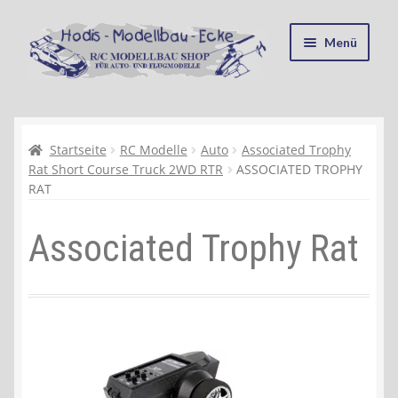
Zur
Zum
Menü
Navigation
Inhalt
springen
springen
Startseite
Kasse
Startseite
RC Modelle
Auto
Associated Trophy
Rat Short Course Truck 2WD RTR
ASSOCIATED TROPHY
RAT
Mein Konto
Associated Trophy Rat
Recycling, Entsorgung und Umwelt
Shop
Warenkorb
Ablauf einer Bestellung