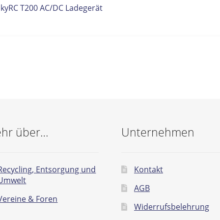
itrags-
orheriger
SkyRC T200 AC/DC Ladegerät
eitrag:
vigation
hr über…
Unternehmen
Recycling, Entsorgung und
Kontakt
Umwelt
AGB
Vereine & Foren
Widerrufsbelehrung