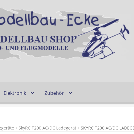
Elektronik
Zubehör
Entsorgung und Umwelt
Shop
Warenkorb
Ablauf einer Bestel
n
Lieferzeit & Verfügbarkeit
Gutschein
egeräte
SkyRC T200 AC/DC Ladegerät
SKYRC T200 AC/DC LADEG