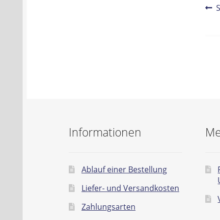
Be
V
B
Na
Informationen
Me
Ablauf einer Bestellung
Liefer- und Versandkosten
Zahlungsarten