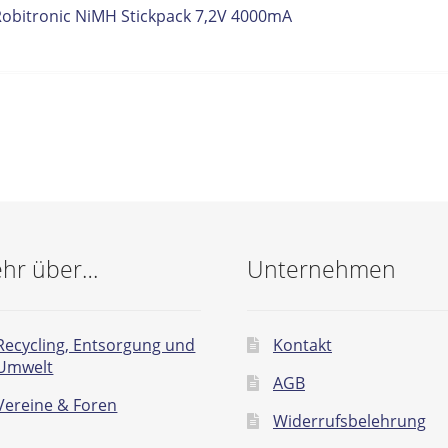
itrags-
orheriger
Robitronic NiMH Stickpack 7,2V 4000mA
eitrag:
vigation
hr über…
Unternehmen
Recycling, Entsorgung und
Kontakt
Umwelt
AGB
Vereine & Foren
Widerrufsbelehrung