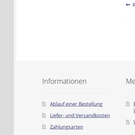
Be
V
B
Na
Informationen
Me
Ablauf einer Bestellung
Liefer- und Versandkosten
Zahlungsarten