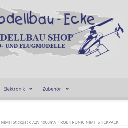
Elektronik
Zubehör
Entsorgung und Umwelt
Shop
Warenkorb
Ablauf einer Bestel
n
Lieferzeit & Verfügbarkeit
Gutschein
c NiMH Stickpack 7,2V 4000mA
ROBITRONIC NIMH STICKPACK