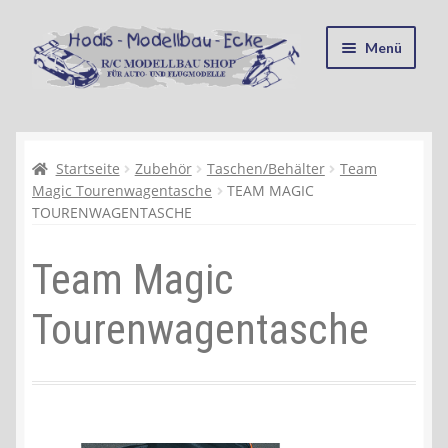
Zur
Zum
Menü
Navigation
Inhalt
springen
springen
Startseite
Kasse
Startseite
Zubehör
Taschen/Behälter
Team
Magic Tourenwagentasche
TEAM MAGIC
TOURENWAGENTASCHE
Mein Konto
Team Magic
Recycling, Entsorgung und Umwelt
Tourenwagentasche
Shop
Warenkorb
Ablauf einer Bestellung