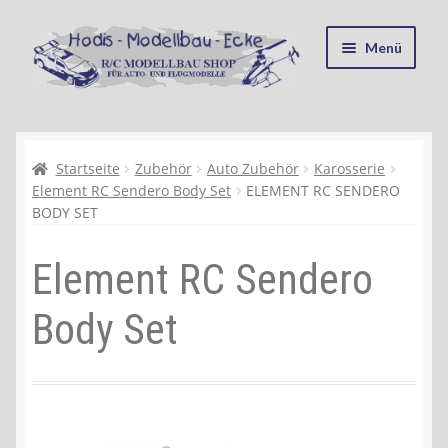
Zur
Zum
Menü
Navigation
Inhalt
springen
springen
Startseite
Kasse
Startseite
Zubehör
Auto Zubehör
Karosserie
Element RC Sendero Body Set
ELEMENT RC SENDERO
BODY SET
Mein Konto
Element RC Sendero
Recycling, Entsorgung und Umwelt
Body Set
Shop
Warenkorb
Ablauf einer Bestellung