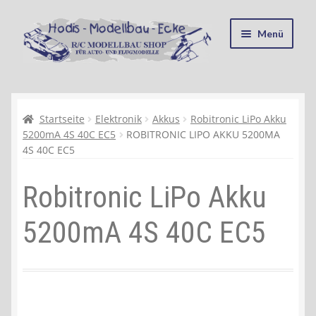
Zur
Zum
Menü
Navigation
Inhalt
springen
springen
Startseite
Kasse
Startseite
Elektronik
Akkus
Robitronic LiPo Akku
5200mA 4S 40C EC5
ROBITRONIC LIPO AKKU 5200MA
4S 40C EC5
Mein Konto
Robitronic LiPo Akku
Recycling, Entsorgung und Umwelt
5200mA 4S 40C EC5
Shop
Warenkorb
Ablauf einer Bestellung