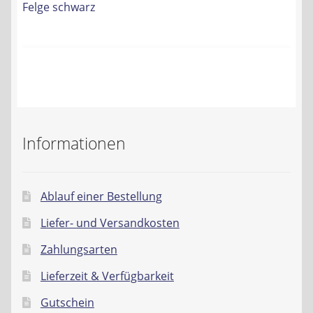
Navigation
Felge schwarz
Kontakt
AGB
Widerrufsbelehrung
Datenschutzerklärung
Informationen
Impressum
Ablauf einer Bestellung
Liefer- und Versandkosten
Zahlungsarten
Lieferzeit & Verfügbarkeit
Gutschein