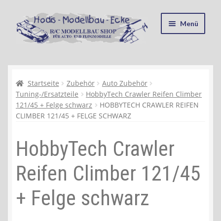
Zur
Zum
Menü
Navigation
Inhalt
springen
springen
Startseite
Kasse
Startseite
Zubehör
Auto Zubehör
Tuning-/Ersatzteile
HobbyTech Crawler Reifen Climber
121/45 + Felge schwarz
HOBBYTECH CRAWLER REIFEN
Mein Konto
CLIMBER 121/45 + FELGE SCHWARZ
Recycling, Entsorgung und Umwelt
HobbyTech Crawler
Shop
Reifen Climber 121/45
Warenkorb
+ Felge schwarz
Ablauf einer Bestellung