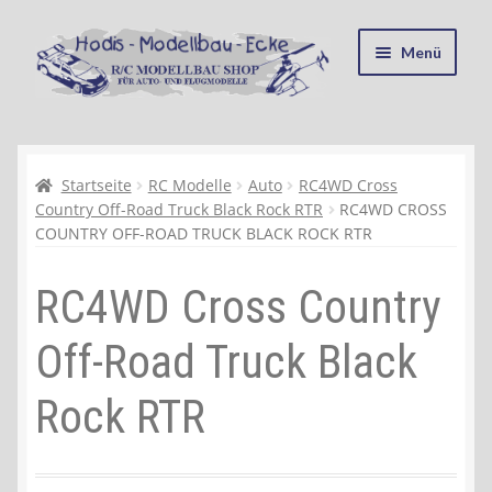
Zur
Zum
Menü
Navigation
Inhalt
springen
springen
Startseite
Kasse
Startseite
RC Modelle
Auto
RC4WD Cross
Country Off-Road Truck Black Rock RTR
RC4WD CROSS
COUNTRY OFF-ROAD TRUCK BLACK ROCK RTR
Mein Konto
RC4WD Cross Country
Recycling, Entsorgung und Umwelt
Off-Road Truck Black
Shop
Rock RTR
Warenkorb
Ablauf einer Bestellung