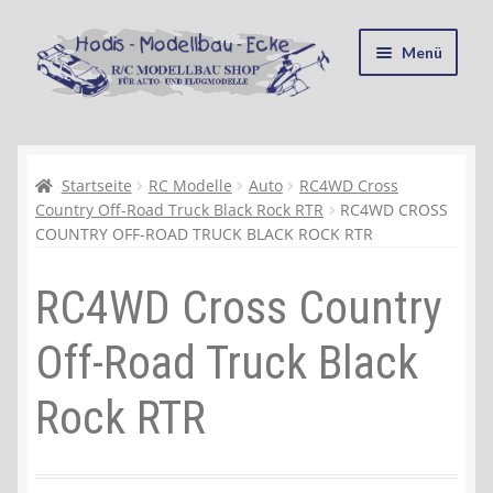
Zur
Zum
Menü
Navigation
Inhalt
springen
springen
Startseite
Kasse
Startseite
RC Modelle
Auto
RC4WD Cross
Country Off-Road Truck Black Rock RTR
RC4WD CROSS
COUNTRY OFF-ROAD TRUCK BLACK ROCK RTR
Mein Konto
RC4WD Cross Country
Recycling, Entsorgung und Umwelt
Off-Road Truck Black
Shop
Rock RTR
Warenkorb
Ablauf einer Bestellung