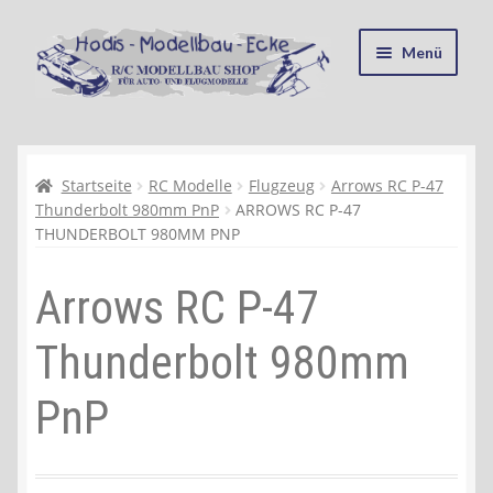
Zur
Zum
Menü
Navigation
Inhalt
springen
springen
Startseite
Kasse
Startseite
RC Modelle
Flugzeug
Arrows RC P-47
Thunderbolt 980mm PnP
ARROWS RC P-47
THUNDERBOLT 980MM PNP
Mein Konto
Arrows RC P-47
Recycling, Entsorgung und Umwelt
Thunderbolt 980mm
Shop
PnP
Warenkorb
Ablauf einer Bestellung