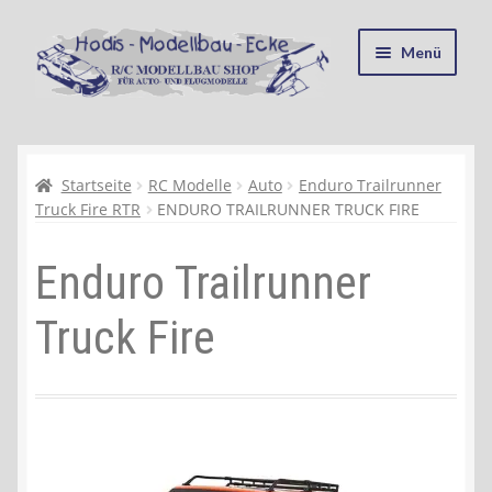
Zur
Zum
Menü
Navigation
Inhalt
springen
springen
Startseite
Kasse
Startseite
RC Modelle
Auto
Enduro Trailrunner
Truck Fire RTR
ENDURO TRAILRUNNER TRUCK FIRE
Mein Konto
Enduro Trailrunner
Recycling, Entsorgung und Umwelt
Truck Fire
Shop
Warenkorb
Ablauf einer Bestellung