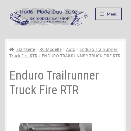
Zur
Zum
Menü
Navigation
Inhalt
springen
springen
Startseite
Kasse
Startseite
RC Modelle
Auto
Enduro Trailrunner
Truck Fire RTR
ENDURO TRAILRUNNER TRUCK FIRE RTR
Mein Konto
Enduro Trailrunner
Recycling, Entsorgung und Umwelt
Truck Fire RTR
Shop
Warenkorb
Ablauf einer Bestellung