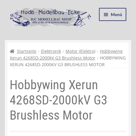
Zur
Zum
Menü
Navigation
Inhalt
springen
springen
Startseite
Kasse
Startseite
Elektronik
Motor (Elektro)
Hobbywing
Xerun 4268SD-2000kV G3 Brushless Motor
HOBBYWING
XERUN 4268SD-2000KV G3 BRUSHLESS MOTOR
Mein Konto
Hobbywing Xerun
Recycling, Entsorgung und Umwelt
4268SD-2000kV G3
Shop
Brushless Motor
Warenkorb
Ablauf einer Bestellung