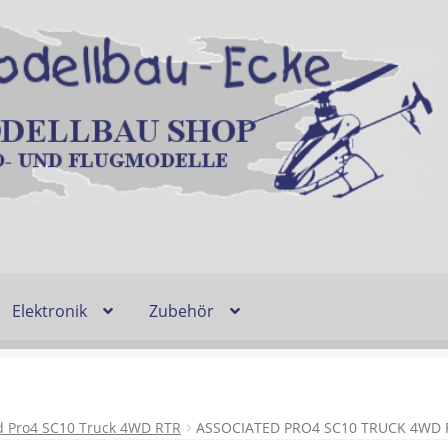
Elektronik
Zubehör
Entsorgung und Umwelt
Shop
Warenkorb
Ablauf einer Bestel
n
Lieferzeit & Verfügbarkeit
Gutschein
d Pro4 SC10 Truck 4WD RTR
ASSOCIATED PRO4 SC10 TRUCK 4WD 