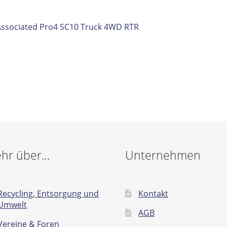
itrags-
orheriger
Associated Pro4 SC10 Truck 4WD RTR
eitrag:
vigation
hr über…
Unternehmen
Recycling, Entsorgung und
Kontakt
Umwelt
AGB
Vereine & Foren