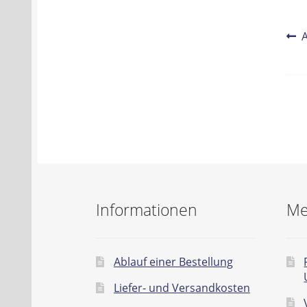
Be
V
B
Na
Informationen
Me
Ablauf einer Bestellung
Liefer- und Versandkosten