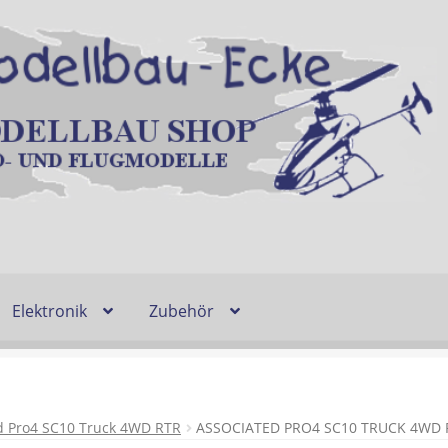
Elektronik
Zubehör
Entsorgung und Umwelt
Shop
Warenkorb
Ablauf einer Bestel
n
Lieferzeit & Verfügbarkeit
Gutschein
d Pro4 SC10 Truck 4WD RTR
ASSOCIATED PRO4 SC10 TRUCK 4WD 