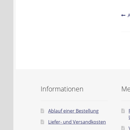
Be
V
B
Na
Informationen
Me
Ablauf einer Bestellung
Liefer- und Versandkosten