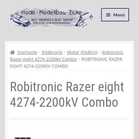
Zur
Zum
Menü
Navigation
Inhalt
springen
springen
Startseite
Kasse
Startseite
Elektronik
Motor (Elektro)
Robitronic
Razer eight 4274-2200kV Combo
ROBITRONIC RAZER
EIGHT 4274-2200KV COMBO
Mein Konto
Robitronic Razer eight
Recycling, Entsorgung und Umwelt
4274-2200kV Combo
Shop
Warenkorb
Ablauf einer Bestellung