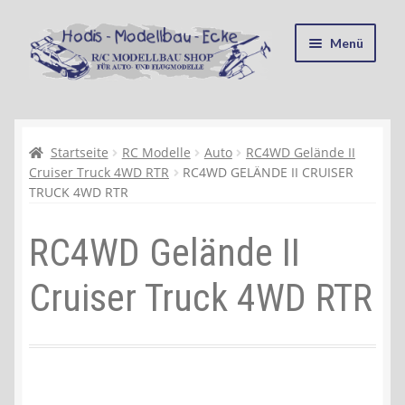
Zur
Zum
Menü
Navigation
Inhalt
springen
springen
Startseite
Kasse
Startseite
RC Modelle
Auto
RC4WD Gelände II
Cruiser Truck 4WD RTR
RC4WD GELÄNDE II CRUISER
TRUCK 4WD RTR
Mein Konto
RC4WD Gelände II
Recycling, Entsorgung und Umwelt
Cruiser Truck 4WD RTR
Shop
Warenkorb
Ablauf einer Bestellung