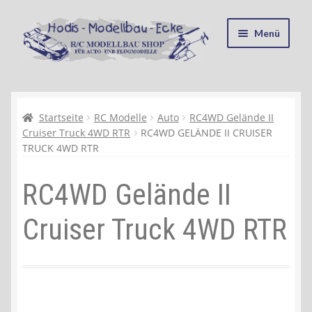
Zur
Zum
Menü
Navigation
Inhalt
springen
springen
Startseite
Kasse
Startseite
RC Modelle
Auto
RC4WD Gelände II
Cruiser Truck 4WD RTR
RC4WD GELÄNDE II CRUISER
TRUCK 4WD RTR
Mein Konto
RC4WD Gelände II
Recycling, Entsorgung und Umwelt
Cruiser Truck 4WD RTR
Shop
Warenkorb
Ablauf einer Bestellung