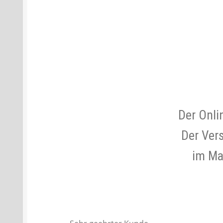
Batterien- und Akku Verordnung
Elektro
Öle- und Schmierstoff Verordnung
Verei
Datenschutzerklärung
Impressum
Der Onli
Der Ver
im Maß