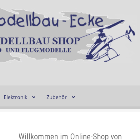
Elektronik
Zubehör
Entsorgung und Umwelt
Shop
Warenkorb
Ablauf einer Bestel
n
Lieferzeit & Verfügbarkeit
Gutschein
Willkommen im Online-Shop von