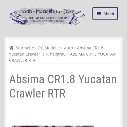
Zur
Zum
Menü
Navigation
Inhalt
springen
springen
Startseite
Kasse
Startseite
RC Modelle
Auto
Absima CR1.8
Yucatan Crawler RTR hellgrau
ABSIMA CR1.8 YUCATAN
CRAWLER RTR
Mein Konto
Absima CR1.8 Yucatan
Recycling, Entsorgung und Umwelt
Crawler RTR
Shop
Warenkorb
Ablauf einer Bestellung