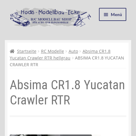
Zur
Zum
Menü
Navigation
Inhalt
springen
springen
Startseite
Kasse
Startseite
RC Modelle
Auto
Absima CR1.8
Yucatan Crawler RTR hellgrau
ABSIMA CR1.8 YUCATAN
CRAWLER RTR
Mein Konto
Absima CR1.8 Yucatan
Recycling, Entsorgung und Umwelt
Crawler RTR
Shop
Warenkorb
Ablauf einer Bestellung