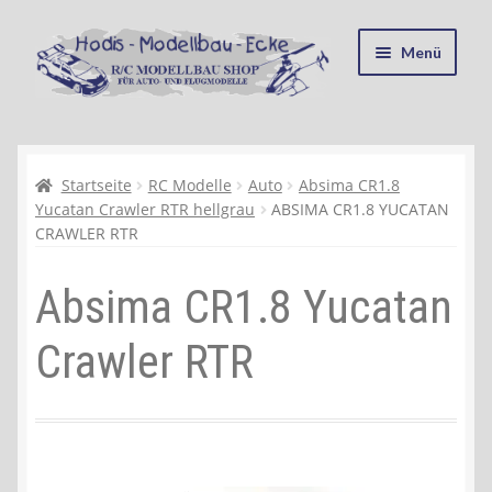
Zur
Zum
Menü
Navigation
Inhalt
springen
springen
Startseite
Kasse
Startseite
RC Modelle
Auto
Absima CR1.8
Yucatan Crawler RTR hellgrau
ABSIMA CR1.8 YUCATAN
CRAWLER RTR
Mein Konto
Absima CR1.8 Yucatan
Recycling, Entsorgung und Umwelt
Crawler RTR
Shop
Warenkorb
Ablauf einer Bestellung