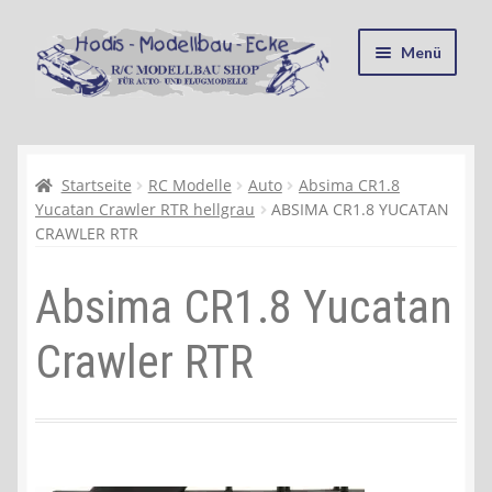
Zur
Zum
Menü
Navigation
Inhalt
springen
springen
Startseite
Kasse
Startseite
RC Modelle
Auto
Absima CR1.8
Yucatan Crawler RTR hellgrau
ABSIMA CR1.8 YUCATAN
CRAWLER RTR
Mein Konto
Absima CR1.8 Yucatan
Recycling, Entsorgung und Umwelt
Crawler RTR
Shop
Warenkorb
Ablauf einer Bestellung