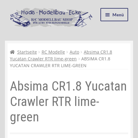
Zur
Zum
Menü
Navigation
Inhalt
springen
springen
Startseite
Kasse
Startseite
RC Modelle
Auto
Absima CR1.8
Yucatan Crawler RTR lime-green
ABSIMA CR1.8
YUCATAN CRAWLER RTR LIME-GREEN
Mein Konto
Absima CR1.8 Yucatan
Recycling, Entsorgung und Umwelt
Crawler RTR lime-
Shop
green
Warenkorb
Ablauf einer Bestellung