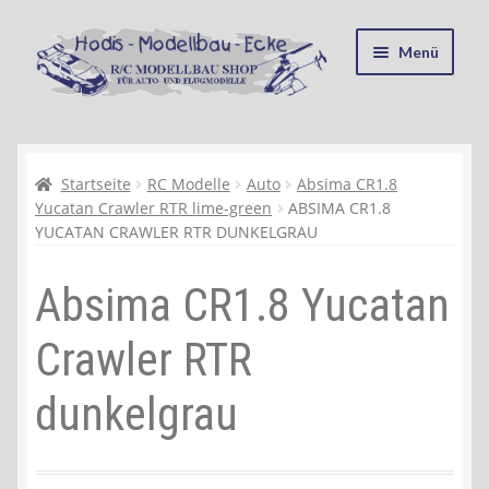
Zur
Zum
Menü
Navigation
Inhalt
springen
springen
Startseite
Kasse
Startseite
RC Modelle
Auto
Absima CR1.8
Yucatan Crawler RTR lime-green
ABSIMA CR1.8
YUCATAN CRAWLER RTR DUNKELGRAU
Mein Konto
Absima CR1.8 Yucatan
Recycling, Entsorgung und Umwelt
Crawler RTR
Shop
dunkelgrau
Warenkorb
Ablauf einer Bestellung