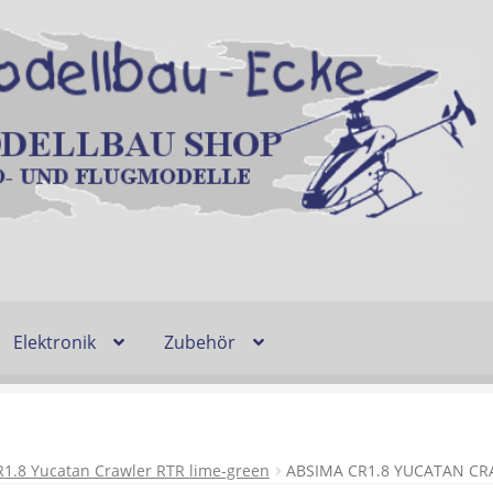
Elektronik
Zubehör
Entsorgung und Umwelt
Shop
Warenkorb
Ablauf einer Bestel
n
Lieferzeit & Verfügbarkeit
Gutschein
1.8 Yucatan Crawler RTR lime-green
ABSIMA CR1.8 YUCATAN C