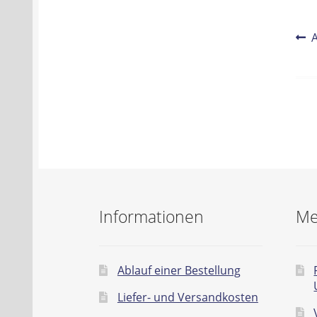
Be
V
B
Na
Informationen
Me
Ablauf einer Bestellung
Liefer- und Versandkosten