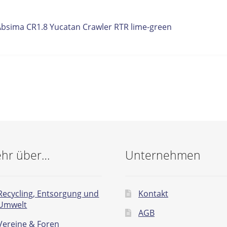
itrags-
orheriger
Absima CR1.8 Yucatan Crawler RTR lime-green
eitrag:
vigation
hr über…
Unternehmen
Recycling, Entsorgung und
Kontakt
Umwelt
AGB
Vereine & Foren