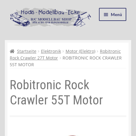
Zur
Zum
Menü
Navigation
Inhalt
springen
springen
Startseite
Kasse
Startseite
Elektronik
Motor (Elektro)
Robitronic
Rock Crawler 27T Motor
ROBITRONIC ROCK CRAWLER
55T MOTOR
Mein Konto
Robitronic Rock
Recycling, Entsorgung und Umwelt
Crawler 55T Motor
Shop
Warenkorb
Ablauf einer Bestellung