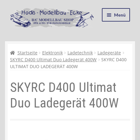
Zur
Zum
Menü
Navigation
Inhalt
springen
springen
Startseite
Kasse
Startseite
Elektronik
Ladetechnik
Ladegeräte
SKYRC D400 Ultimat Duo Ladegerät 400W
SKYRC D400
ULTIMAT DUO LADEGERÄT 400W
Mein Konto
SKYRC D400 Ultimat
Recycling, Entsorgung und Umwelt
Duo Ladegerät 400W
Shop
Warenkorb
Ablauf einer Bestellung