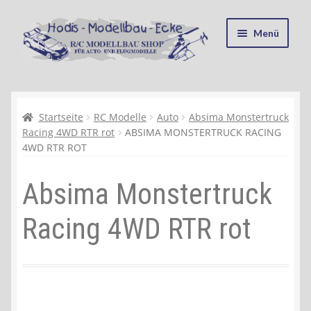
Zur
Zum
Menü
Navigation
Inhalt
springen
springen
Startseite
Kasse
Startseite
RC Modelle
Auto
Absima Monstertruck
Racing 4WD RTR rot
ABSIMA MONSTERTRUCK RACING
4WD RTR ROT
Mein Konto
Absima Monstertruck
Recycling, Entsorgung und Umwelt
Racing 4WD RTR rot
Shop
Warenkorb
Ablauf einer Bestellung