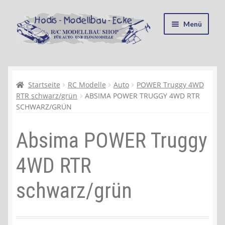
Zur
Zum
Menü
Navigation
Inhalt
springen
springen
Startseite
Kasse
Startseite
RC Modelle
Auto
POWER Truggy 4WD
RTR schwarz/grün
ABSIMA POWER TRUGGY 4WD RTR
SCHWARZ/GRÜN
Mein Konto
Absima POWER Truggy
Recycling, Entsorgung und Umwelt
4WD RTR
Shop
schwarz/grün
Warenkorb
Ablauf einer Bestellung