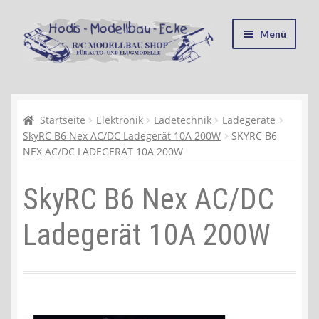
Zur
Zum
Menü
Navigation
Inhalt
springen
springen
Startseite
Kasse
Startseite
Elektronik
Ladetechnik
Ladegeräte
SkyRC B6 Nex AC/DC Ladegerät 10A 200W
SKYRC B6
NEX AC/DC LADEGERÄT 10A 200W
Mein Konto
SkyRC B6 Nex AC/DC
Recycling, Entsorgung und Umwelt
Ladegerät 10A 200W
Shop
Warenkorb
Ablauf einer Bestellung