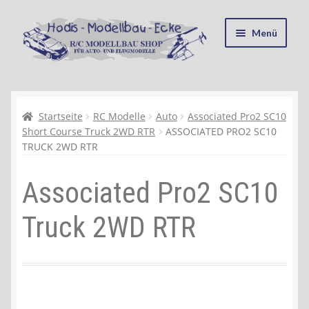
Zur
Zum
Menü
Navigation
Inhalt
springen
springen
Startseite
Kasse
Startseite
RC Modelle
Auto
Associated Pro2 SC10
Short Course Truck 2WD RTR
ASSOCIATED PRO2 SC10
TRUCK 2WD RTR
Mein Konto
Associated Pro2 SC10
Recycling, Entsorgung und Umwelt
Truck 2WD RTR
Shop
Warenkorb
Ablauf einer Bestellung