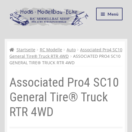
Zur
Zum
Menü
Navigation
Inhalt
springen
springen
Startseite
Kasse
Startseite
RC Modelle
Auto
Associated Pro4 SC10
General Tire® Truck RTR 4WD
ASSOCIATED PRO4 SC10
GENERAL TIRE® TRUCK RTR 4WD
Mein Konto
Associated Pro4 SC10
Recycling, Entsorgung und Umwelt
General Tire® Truck
Shop
RTR 4WD
Warenkorb
Ablauf einer Bestellung