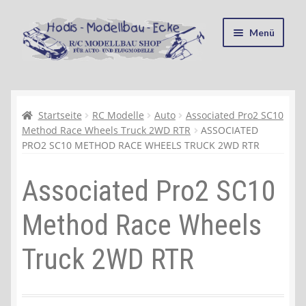
Zur
Zum
Menü
Navigation
Inhalt
springen
springen
Startseite
Kasse
Startseite
RC Modelle
Auto
Associated Pro2 SC10
Method Race Wheels Truck 2WD RTR
ASSOCIATED
PRO2 SC10 METHOD RACE WHEELS TRUCK 2WD RTR
Mein Konto
Associated Pro2 SC10
Recycling, Entsorgung und Umwelt
Method Race Wheels
Shop
Truck 2WD RTR
Warenkorb
Ablauf einer Bestellung