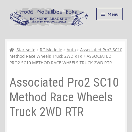
Zur
Zum
Menü
Navigation
Inhalt
springen
springen
Startseite
Kasse
Startseite
RC Modelle
Auto
Associated Pro2 SC10
Method Race Wheels Truck 2WD RTR
ASSOCIATED
PRO2 SC10 METHOD RACE WHEELS TRUCK 2WD RTR
Mein Konto
Associated Pro2 SC10
Recycling, Entsorgung und Umwelt
Method Race Wheels
Shop
Truck 2WD RTR
Warenkorb
Ablauf einer Bestellung