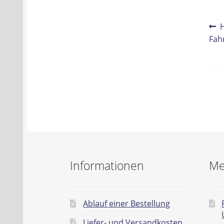
Be
V
B
Fah
Na
Informationen
Me
Ablauf einer Bestellung
Liefer- und Versandkosten