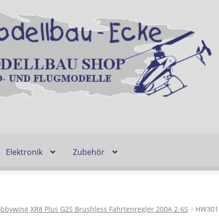
Elektronik
Zubehör
Entsorgung und Umwelt
Shop
Warenkorb
Ablauf einer Bestel
n
Lieferzeit & Verfügbarkeit
Gutschein
bbywing XR8 Plus G2S Brushless Fahrtenregler 200A 2-6S
HW301