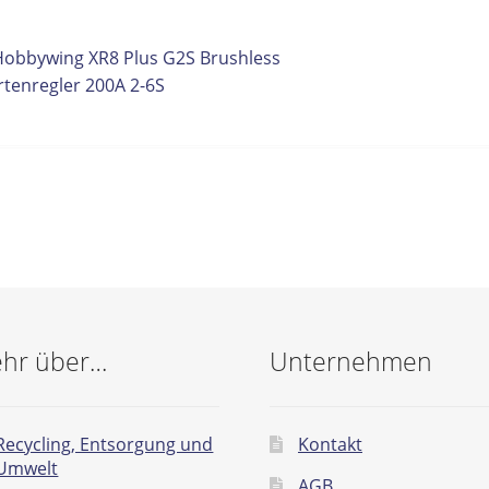
itrags-
orheriger
Hobbywing XR8 Plus G2S Brushless
eitrag:
rtenregler 200A 2-6S
vigation
hr über…
Unternehmen
Recycling, Entsorgung und
Kontakt
Umwelt
AGB