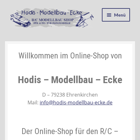
Zur
Zum
Menü
Navigation
Inhalt
springen
springen
Startseite
Kasse
Willkommen im Online-Shop von
Mein Konto
Hodis – Modellbau – Ecke
Recycling, Entsorgung und Umwelt
D – 79238 Ehrenkirchen
Mail:
info@hodis-modellbau-ecke.de
Shop
Warenkorb
Der Online-Shop für den R/C –
Ablauf einer Bestellung