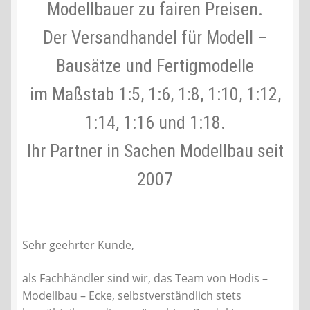
Modellbauer zu fairen Preisen.
Liefer- und Versandkosten
Der Versandhandel für Modell –
Bausätze und Fertigmodelle
Zahlungsarten
im Maßstab 1:5, 1:6, 1:8, 1:10, 1:12,
Lieferzeit & Verfügbarkeit
1:14, 1:16 und 1:18.
Gutschein
Ihr Partner in Sachen Modellbau seit
Batterien- und Akku Verordnung
2007
Elektro- und Elektronikgeräte Verordnung
Sehr geehrter Kunde,
Öle- und Schmierstoff Verordnung
als Fachhändler sind wir, das Team von Hodis –
Vereine & Foren
Modellbau – Ecke, selbstverständlich stets