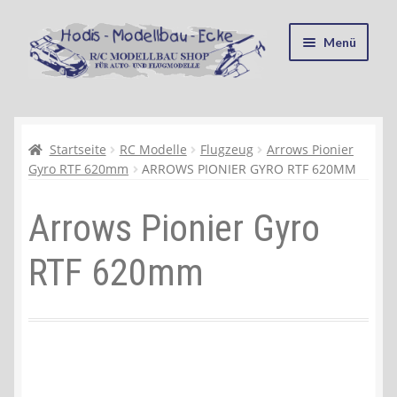
Zur
Zum
Menü
Navigation
Inhalt
springen
springen
Startseite
Kasse
Startseite
RC Modelle
Flugzeug
Arrows Pionier
Gyro RTF 620mm
ARROWS PIONIER GYRO RTF 620MM
Mein Konto
Arrows Pionier Gyro
Recycling, Entsorgung und Umwelt
RTF 620mm
Shop
Warenkorb
Ablauf einer Bestellung