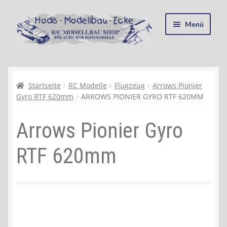
Zur
Zum
Menü
Navigation
Inhalt
springen
springen
Startseite
Kasse
Startseite
RC Modelle
Flugzeug
Arrows Pionier
Gyro RTF 620mm
ARROWS PIONIER GYRO RTF 620MM
Mein Konto
Arrows Pionier Gyro
Recycling, Entsorgung und Umwelt
RTF 620mm
Shop
Warenkorb
Ablauf einer Bestellung